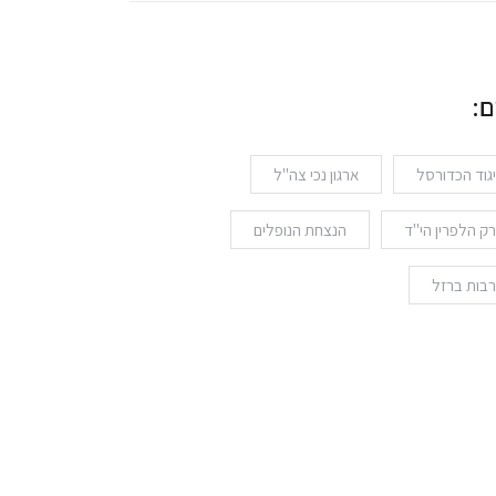
ם:
גוד הכדורסל
ארגון נכי צה"ל
ק הלפרין הי"ד
הנצחת הנופלים
בות ברזל