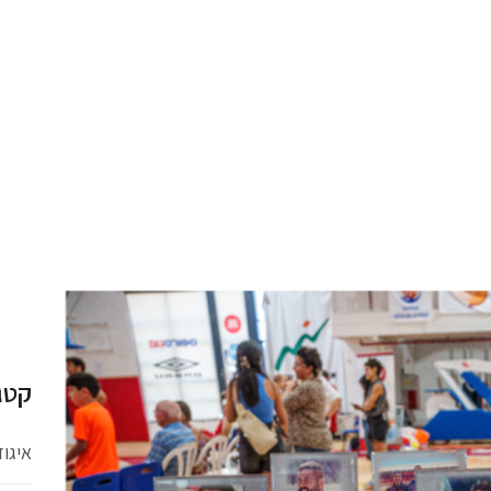
קטג
איגו