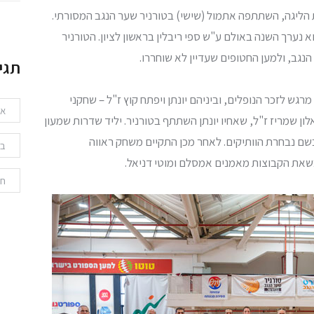
 הליגה, השתתפה אתמול (שישי) בטורניר שער הנגב המסורתי.
נערך השנה באולם ע"ש ספי ריבלין בראשון לציון. הטורניר
תגי
ש לזכר הנופלים, וביניהם יונתן ויפתח קוץ ז"ל – שחקני
אי
ן שמריז ז"ל, שאחיו יונתן השתתף בטורניר. יליד שדרות שמעון
ם נבחרת הוותיקים. לאחר מכן התקיים משחק ראווה
בר
שאת הקבוצות מאמנים אמסלם ומוטי דניאל.
חר