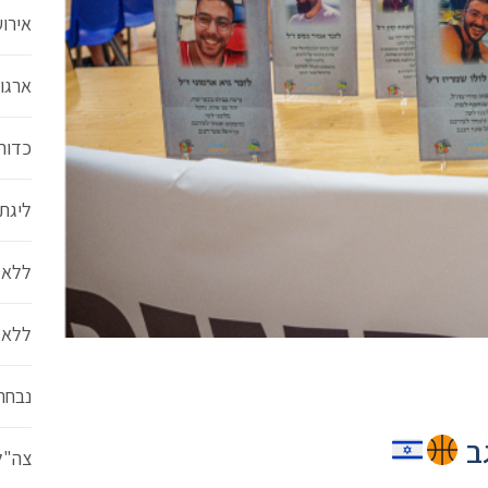
אירו
ארגון
כדור
ליגת סל
ללא 
ללא 
נבחר
גב
צה"ל