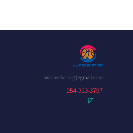
win.assist.org@gmail.com
054-223-3797