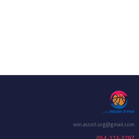
win.assist.org@gmail.com
054-223-3797