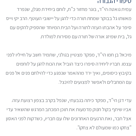
סיפורי הגבורה
עמית גואטה הי"ד, בוגר מחזור כ"ח, לוחם ביחידת מגלן, שנפרד
מאשתו גל בבוקר שמחת תורה כדי להגן על יישובי העוטף. הרב יקי וייס
סיפר על אהבתו העזה לתורה ועל הבית המיוחד שהספיק להקים עם
גל, בית שמיזג אורה של תורה עם מסירות למולדת.
מיכאל בן חמו הי"ד, מפקד מצטיין בגולני, שתמיד חשב על חייליו לפני
עצמו. חבריו ליחידה סיפרו כיצד הוביל את הכוח להגן על לוחמים
בקיבוץ כיסופים, ואיך ירד מההאמר שנפגע כדי להילחם פנים אל פנים
עם המחבלים ולאפשר לפצועים להינצל.
עדי דנן הי"ד, מפקד כיתה בגבעתי, שנפל בקרב בצפון רצועת עזה.
אביו שיתף בקול חנוק מדמעות את תוכן המכתב המרגש שהשאיר עדי
אצל חבר, ואת הרגעים האחרונים שלו עם חבריו, כשדקות לפני האסון
"צחקו כמו שמעולם לא צחקו".