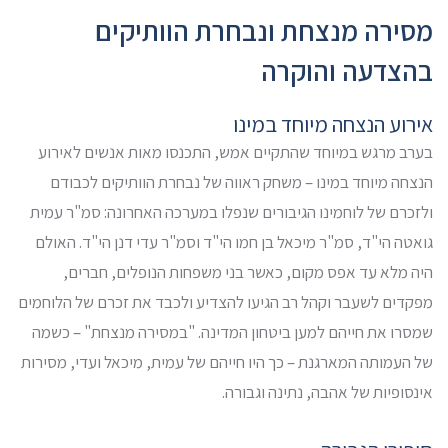
מסירה מנצחת ונבחרת הוותיקים
בהצדעה והוקרה
אירוע הנצחה מיוחד במינו
בערב מרגש במיוחד שהתקיים אמש, התכנסו מאות אנשים לאירוע
הנצחה מיוחד במינו – משחק ראווה של נבחרת הוותיקים לכבודם
ולזכרם של לוחמינו הגיבורים שנפלו במערכה האחרונה: סמ"ר עמית
גואטה הי"ד, סמ"ר מיכאל בן חמו הי"ד וסמ"ר עדי דנן הי"ד. האולם
היה מלא עד אפס מקום, כאשר בני משפחות הנופלים, חברים,
מפקדים לשעבר וקהל רב הגיעו להצדיע ולכבד את זכרם של הלוחמים
שמסרו את חייהם למען ביטחון המדינה. "במסירה מנצחת" – כשמה
של העמותה המארגנת – כך היו חייהם של עמית, מיכאל ועדי, מסירות
אינסופיות של אהבה, נתינה וגבורה.