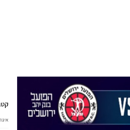
קטג
איגו