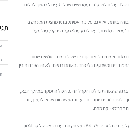
נו עולים לפרקט – וממחישים שכל רגע יכול להפוך לחלום.
הה ביותר, אלא גם על כוח אמיתי. בזמן מחצית המשחק בין
תגי
ת "מסירה מנצחת" עלו לרגע מרגש על הפרקט, מול מעל
אי
הזדמנות אמיתית לראות קבוצה של לוחמים – אנשים שחוו
בר
 מתמודדים ומשחקים בלי פחד. באותם רגעים, לא היו הפרדות בין
חר
 ברגע שהאורות נדלקו והקהל הריע, הכול התמקד במהלך הבא,
 – להיות טובים יותר, יחד. עבור המשפחות שבאו לתמוך, זו
ם דבר לא ייקח מהם.
גם על הפרקט המקצועי נרשמה דרמה: הפועל ירושלים גברו על מכבי תל אביב 79–84 במשחק חם, עם הראש של קרינגטון