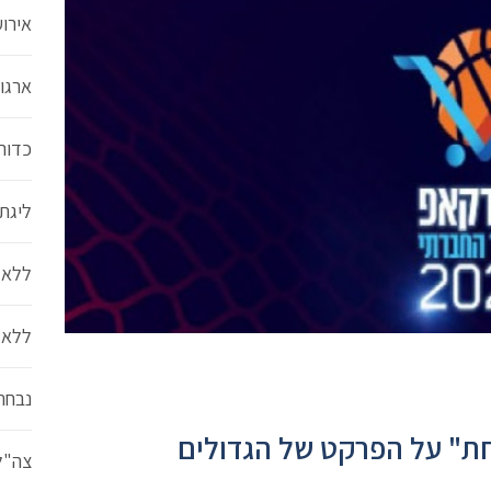
אירו
ארגון
כדור
ליגת סל
ללא 
ללא 
נבחר
ת" על הפרקט של הגדולים
צה"ל