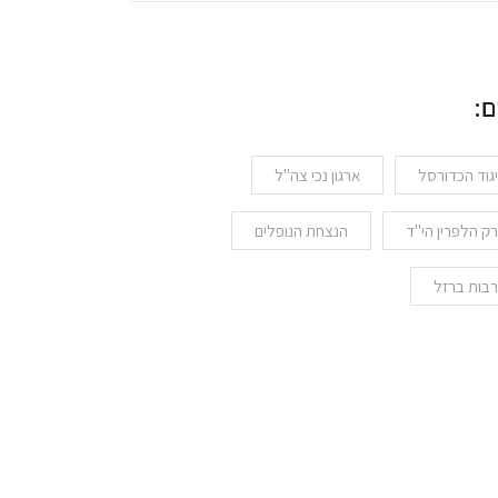
ם:
גוד הכדורסל
ארגון נכי צה"ל
ק הלפרין הי"ד
הנצחת הנופלים
בות ברזל