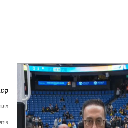
קטג
איגו
אירו