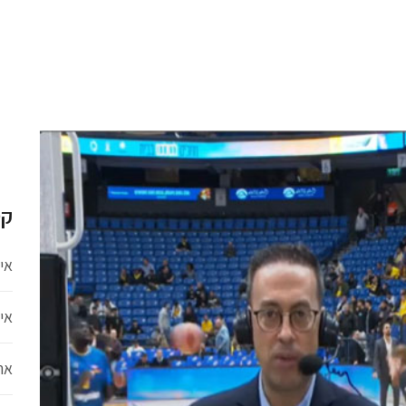
קט
אי
אי
ארג