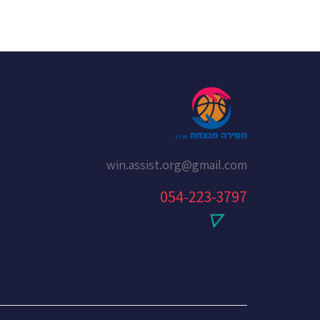
win.assist.org@gmail.com
054-223-3797